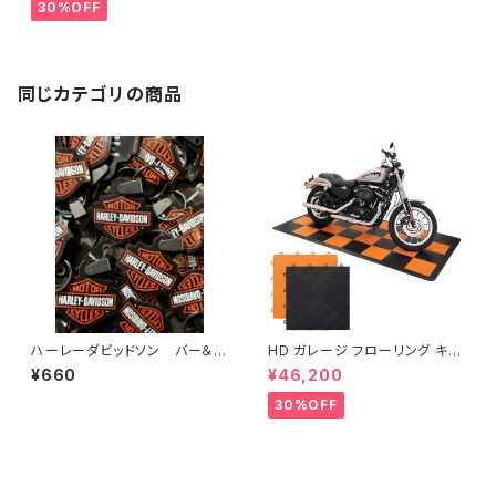
ー テント
30%OFF
同じカテゴリの商品
ハーレーダビッドソン バー＆シ
HD ガレージ フローリング キッ
ールド ラバーキーホルダー
ト
¥660
¥46,200
30%OFF