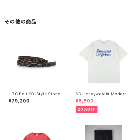
その他の商品
HTC Belt #D-Style Stone
SD Heavyweight Modern T
0.75
wist Signs Logo T
¥79,200
¥8,800
20%OFF