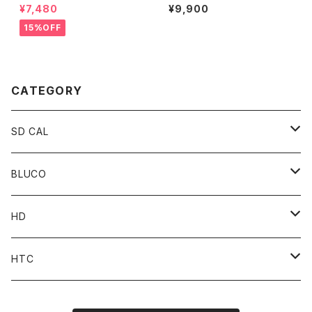
ck T/Awesome ２カラーオリ
Mesh Cap
¥7,480
¥9,900
ジナルパック
15%OFF
CATEGORY
SD CAL
Top
BLUCO
Pant
Tops
HD
Accessories
Pant
Parts
HTC
Accessories
Goods
Belt