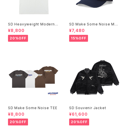
SD Heavyweight Modern T
SD Make Some Noise Mes
wist Signs Logo T
h Cap
¥8,800
¥7,480
20%OFF
15%OFF
SD Make Some Noise TEE
SD Souvenir Jacket
¥8,800
¥61,600
20%OFF
20%OFF