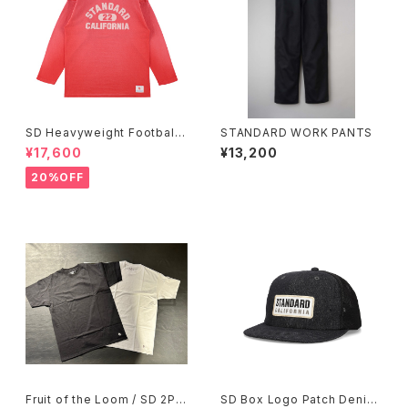
SD Heavyweight Football
STANDARD WORK PANTS
Logo LS T VW
¥17,600
¥13,200
20%OFF
Fruit of the Loom / SD 2Pa
SD Box Logo Patch Denim