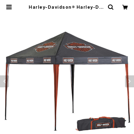
Harley-Davidson® Harley-Dav
idson® バー & シールド インスタン
ト アウトドア キャノピー テント | Mo
to Awesome