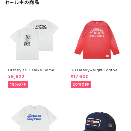
セール中の商品
Disney / SD Make Some N
SD Heavyweight Football
oise T
Logo LS T VW
¥9,922
¥17,600
18%OFF
20%OFF