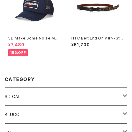
SD Make Some Noise Mes
HTC Belt End Only #N-Styl
h Cap
e 0.75
¥7,480
¥51,700
15%OFF
CATEGORY
SD CAL
Top
BLUCO