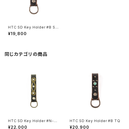
HTC SD Key Holder #B Sto
ne
¥19,800
同じカテゴリの商品
HTC SD Key Holder #N-St
HTC SD Key Holder #B TQ
yle
¥22,000
¥20,900