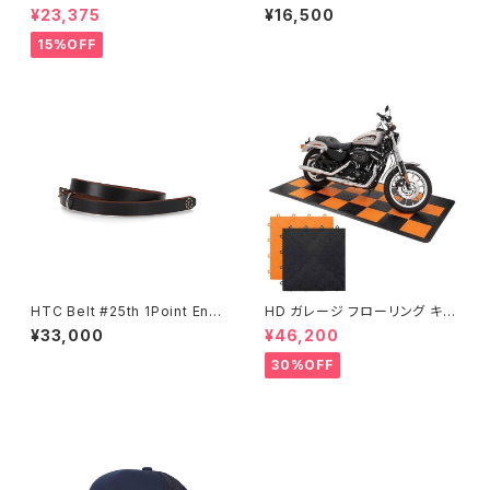
y Crew Sweat
OR WORK PANTS
¥23,375
¥16,500
15%OFF
HTC Belt #25th 1Point End
HD ガレージ フローリング キッ
Flower Stone 0.75
ト
¥33,000
¥46,200
30%OFF