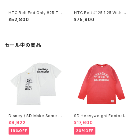
HTC Belt End Only #25 TQ
HTC Belt #125 1.25 With En
LG 1.25
d
¥52,800
¥75,900
セール中の商品
Disney / SD Make Some N
SD Heavyweight Football
oise T
Logo LS T VW
¥9,922
¥17,600
18%OFF
20%OFF