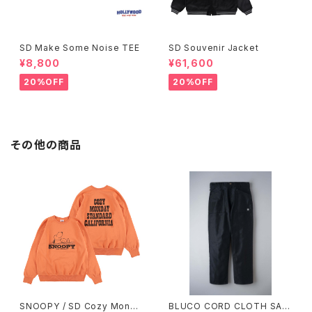
SD Make Some Noise TEE
SD Souvenir Jacket
¥8,800
¥61,600
20%OFF
20%OFF
その他の商品
SNOOPY / SD Cozy Monda
BLUCO CORD CLOTH SAIL