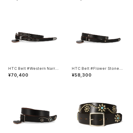
HTC Belt #Western Narrow
HTC Belt #Flower Stone40
Born&Arrow Umbrella 0.75
0.75
¥70,400
¥58,300