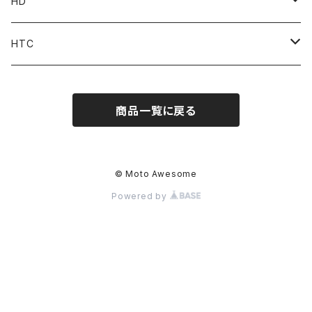
Pant
Tops
HD
Accessories
Pant
Parts
HTC
Accessories
Goods
Belt
商品一覧に戻る
MOONEYES x DOGTOWN x BLUCO
Key Holder
© Moto Awesome
Powered by