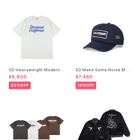
SD Heavyweight Modern T
SD Make Some Noise Mes
wist Signs Logo T
h Cap
¥8,800
¥7,480
20%OFF
15%OFF