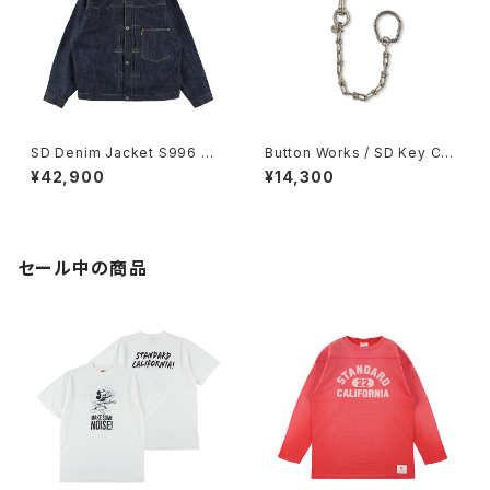
SD Denim Jacket S996 W
Button Works / SD Key Cha
W II OW
in
¥42,900
¥14,300
セール中の商品