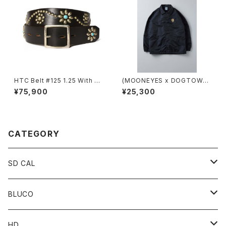
HTC Belt #125 1.25 With En
(MOONEYES x DOGTOWN
d
x BLUCO) コーチジャケット
¥75,900
¥25,300
CATEGORY
SD CAL
Top
BLUCO
Pant
Tops
HD