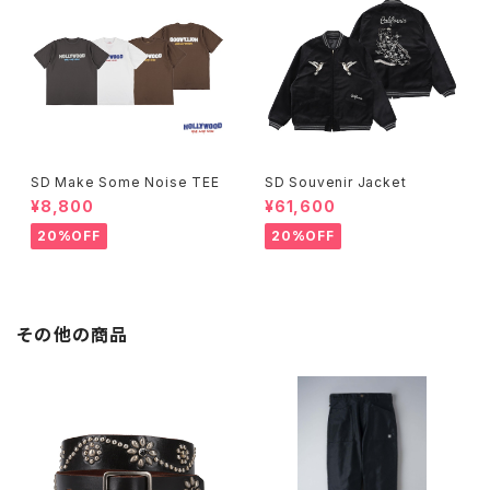
SD Make Some Noise TEE
SD Souvenir Jacket
¥8,800
¥61,600
20%OFF
20%OFF
その他の商品