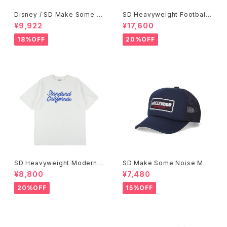
Disney / SD Make Some N
SD Heavyweight Football
oise T
Logo LS T VW
¥9,922
¥17,600
18%OFF
20%OFF
SD Heavyweight Modern T
SD Make Some Noise Mes
wist Signs Logo T
h Cap
¥8,800
¥7,480
20%OFF
15%OFF