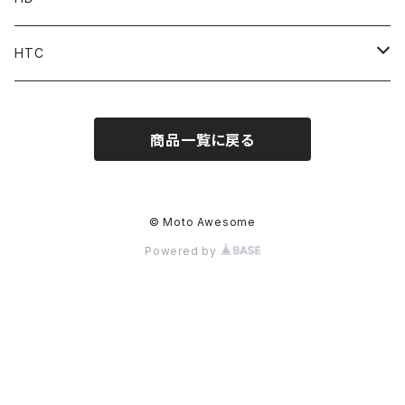
Accessories
Pant
Parts
HTC
Accessories
Goods
Belt
商品一覧に戻る
MOONEYES x DOGTOWN x BLUCO
Key Holder
© Moto Awesome
Powered by