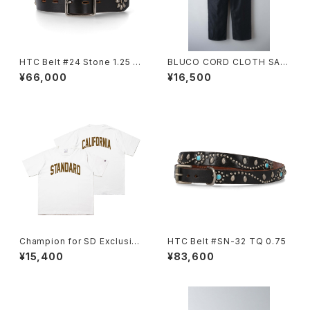
HTC Belt #24 Stone 1.25 W
BLUCO CORD CLOTH SAIL
ith End
OR WORK PANTS
¥66,000
¥16,500
Champion for SD Exclusiv
HTC Belt #SN-32 TQ 0.75
e T1011
¥15,400
¥83,600