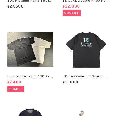
SD 5P Denim Pants S901
SD Duck Double Knee Pain
WW II OW
ter Pants VW
¥27,500
¥22,880
20%OFF
Fruit of the Loom / SD 2Pa
SD Heavyweight Shield Lo
ck T/Awesome ２カラーオリ
go Pocket T
¥7,480
¥11,000
ジナルパック
15%OFF