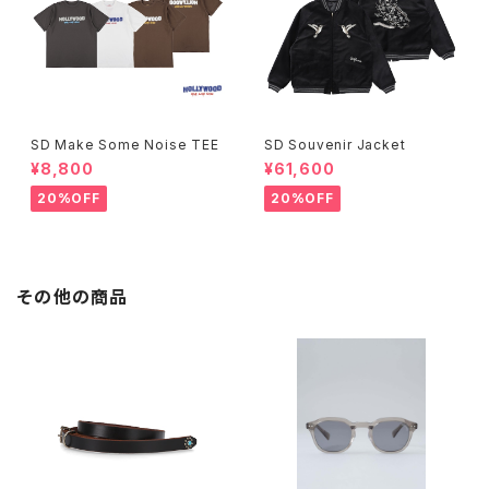
SD Make Some Noise TEE
SD Souvenir Jacket
¥8,800
¥61,600
20%OFF
20%OFF
その他の商品