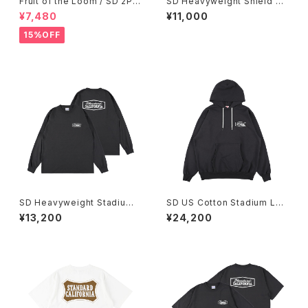
Fruit of the Loom / SD 2Pa
SD Heavyweight Shield Lo
ck T/Awesome ２カラーオリ
go Pocket T
¥7,480
¥11,000
ジナルパック
15%OFF
SD Heavyweight Stadium
SD US Cotton Stadium Log
Logo LS T
o Hood Sweat
¥13,200
¥24,200