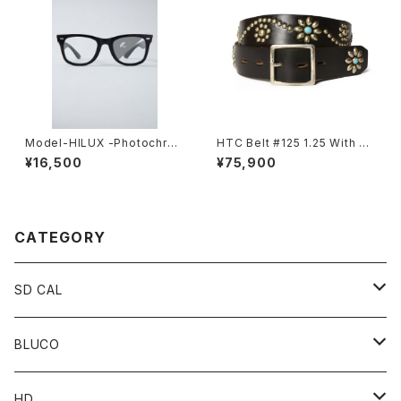
Model-HILUX -Photochro
HTC Belt #125 1.25 With En
mic-
d
¥16,500
¥75,900
CATEGORY
SD CAL
Top
BLUCO
Pant
Tops
HD