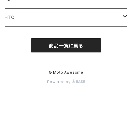
Accessories
Pant
Parts
HTC
Accessories
Goods
Belt
商品一覧に戻る
MOONEYES x DOGTOWN x BLUCO
Key Holder
© Moto Awesome
Powered by