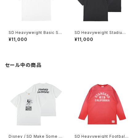
SD Heavyweight Basic Shi
SD Heavyweight Stadium
eld Logo T
Logo T
¥11,000
¥11,000
セール中の商品
Disney / SD Make Some N
SD Heavyweight Football