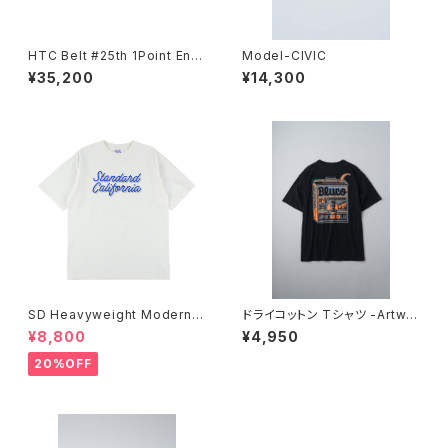
HTC Belt #25th 1Point End
Model-CIVIC
Flower Turquoise 0.75
¥35,200
¥14,300
SD Heavyweight Modern T
ドライコットン Tシャツ -Artwor
wist Signs Logo T
k by JACK-O’ ART WORKS
¥8,800
¥4,950
-
20%OFF