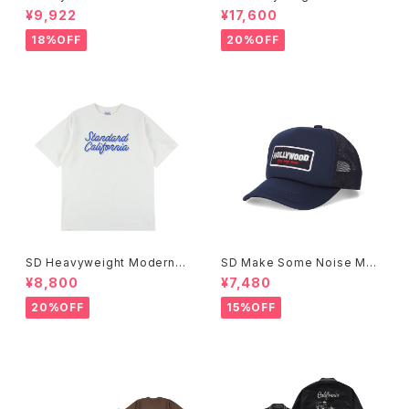
oise T
Logo LS T VW
¥9,922
¥17,600
18%OFF
20%OFF
SD Heavyweight Modern T
SD Make Some Noise Mes
wist Signs Logo T
h Cap
¥8,800
¥7,480
20%OFF
15%OFF