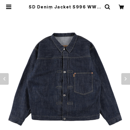
SD Denim Jacket S996 WW II
OW | Moto Awesome