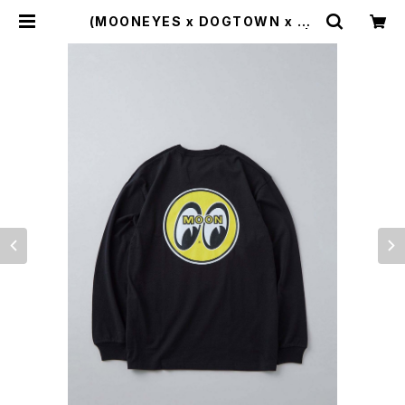
(MOONEYES x DOGTOWN x BL
UCO) プリントTシャツ L/S TEE |
Moto Awesome