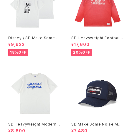
Disney / SD Make Some N
SD Heavyweight Football
oise T
Logo LS T VW
¥9,922
¥17,600
18%OFF
20%OFF
SD Heavyweight Modern T
SD Make Some Noise Mes
wist Signs Logo T
h Cap
¥8,800
¥7,480