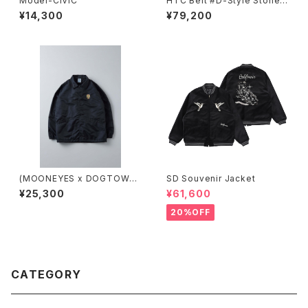
Model-CIVIC
HTC Belt #D-Style Stone
0.75
¥14,300
¥79,200
(MOONEYES x DOGTOWN
SD Souvenir Jacket
x BLUCO) コーチジャケット
¥25,300
¥61,600
20%OFF
CATEGORY