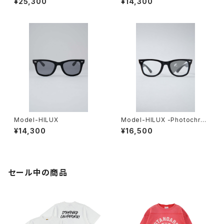
¥25,300
¥14,300
Model-HILUX
Model-HILUX -Photochro
mic-
¥14,300
¥16,500
セール中の商品