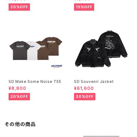
20%OFF
15%OFF
SD Make Some Noise TEE
SD Souvenir Jacket
¥8,800
¥61,600
20%OFF
20%OFF
その他の商品