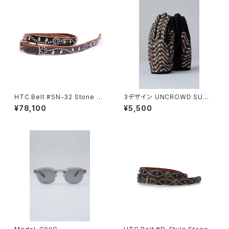
HTC Belt #SN-32 Stone 0.
3デザイン UNCROWD SUM
75
MER MESH GLOVE
¥78,100
¥5,500