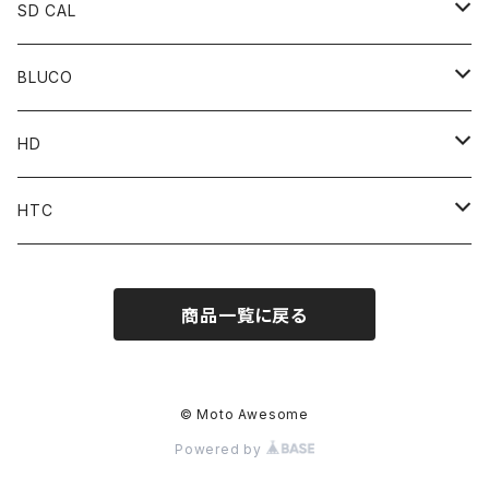
SD CAL
Top
BLUCO
Pant
Tops
HD
Accessories
Pant
Parts
HTC
Accessories
Goods
Belt
商品一覧に戻る
MOONEYES x DOGTOWN x BLUCO
Key Holder
© Moto Awesome
Powered by