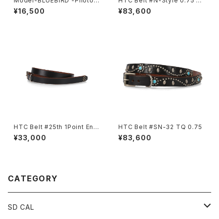
Model-BLUEBIRD -Photoc
HTC Belt #N-Style 0.75 St
hromic-
andard California別注
¥16,500
¥83,600
HTC Belt #25th 1Point End
HTC Belt #SN-32 TQ 0.75
Flower Stone 0.75
¥33,000
¥83,600
CATEGORY
SD CAL