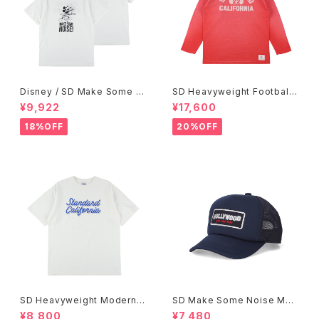
Disney / SD Make Some N
SD Heavyweight Football
oise T
Logo LS T VW
¥9,922
¥17,600
18%OFF
20%OFF
SD Heavyweight Modern T
SD Make Some Noise Mes
wist Signs Logo T
h Cap
¥8,800
¥7,480