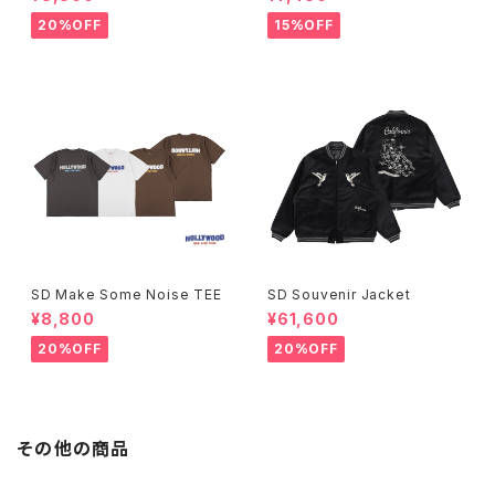
20%OFF
15%OFF
SD Make Some Noise TEE
SD Souvenir Jacket
¥8,800
¥61,600
20%OFF
20%OFF
その他の商品