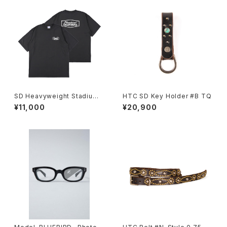
SD Heavyweight Stadium
HTC SD Key Holder #B TQ
Logo T
¥11,000
¥20,900