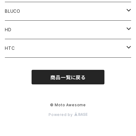
Top
BLUCO
Pant
Tops
HD
Accessories
Pant
Parts
HTC
Accessories
Goods
Belt
商品一覧に戻る
MOONEYES x DOGTOWN x BLUCO
Key Holder
© Moto Awesome
Powered by