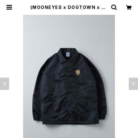
(MOONEYES x DOGTOWN x BL
UCO) コーチジャケット | Moto Aw
esome