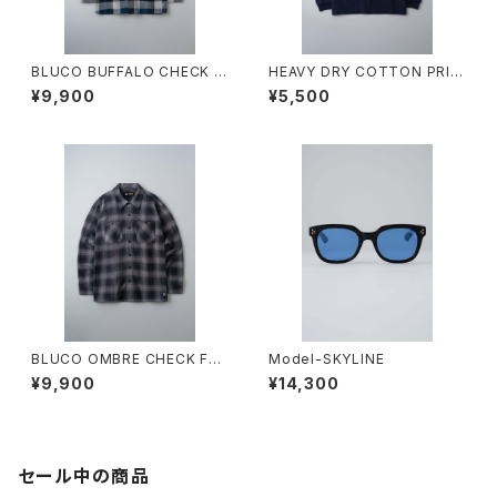
BLUCO BUFFALO CHECK F
HEAVY DRY COTTON PRIN
LANNEL SHIRT
T L/S TEE -Artwork by 遊
¥9,900
¥5,500
鷹-
BLUCO OMBRE CHECK FLA
Model-SKYLINE
NNEL SHIRT
¥9,900
¥14,300
セール中の商品