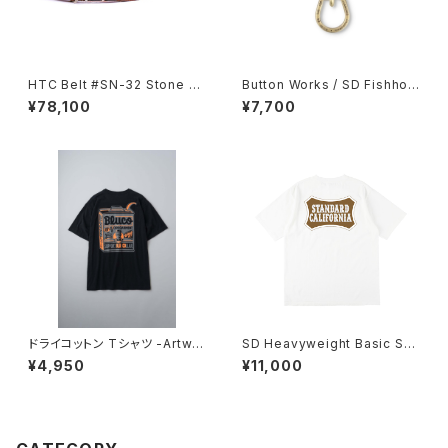
HTC Belt #SN-32 Stone 0.
Button Works / SD Fishhoo
75
k Shackle Key
¥78,100
¥7,700
ドライコットン Tシャツ -Artwor
SD Heavyweight Basic Shi
k by JACK-O’ ART WORKS
eld Logo T
¥4,950
¥11,000
-