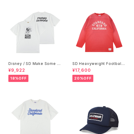
Disney / SD Make Some N
SD Heavyweight Football
oise T
Logo LS T VW
¥9,922
¥17,600
18%OFF
20%OFF