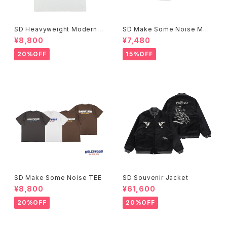
SD Heavyweight Modern T
SD Make Some Noise Mes
wist Signs Logo T
h Cap
¥8,800
¥7,480
20%OFF
15%OFF
SD Make Some Noise TEE
SD Souvenir Jacket
¥8,800
¥61,600
20%OFF
20%OFF