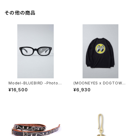
その他の商品
Model-BLUEBIRD -Photoc
(MOONEYES x DOGTOWN
hromic-
x BLUCO) プリントTシャツ L/
¥16,500
¥6,930
S TEE