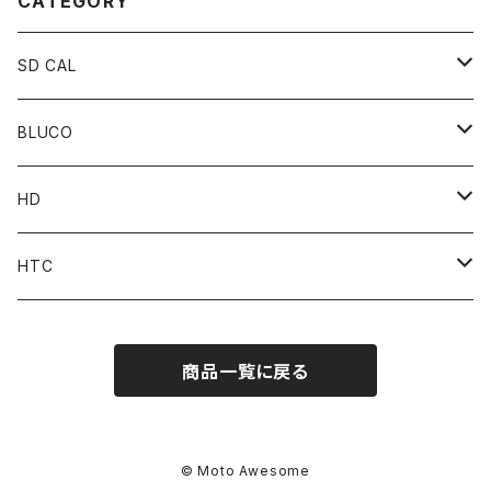
CATEGORY
SD CAL
Top
BLUCO
Pant
Tops
HD
Accessories
Pant
Parts
HTC
Accessories
Goods
Belt
商品一覧に戻る
MOONEYES x DOGTOWN x BLUCO
Key Holder
© Moto Awesome