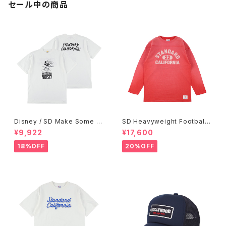
セール中の商品
Disney / SD Make Some N
SD Heavyweight Football
oise T
Logo LS T VW
¥9,922
¥17,600
18%OFF
20%OFF