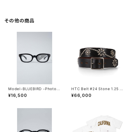
その他の商品
Model-BLUEBIRD -Photoc
HTC Belt #24 Stone 1.25 W
hromic-
ith End
¥16,500
¥66,000