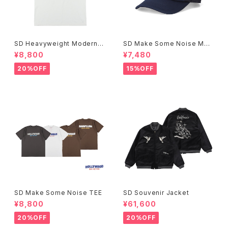
SD Heavyweight Modern T
SD Make Some Noise Mes
wist Signs Logo T
h Cap
¥8,800
¥7,480
20%OFF
15%OFF
SD Make Some Noise TEE
SD Souvenir Jacket
¥8,800
¥61,600
20%OFF
20%OFF