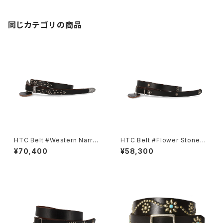
同じカテゴリの商品
HTC Belt #Western Narrow
HTC Belt #Flower Stone40
Born&Arrow Umbrella 0.75
0.75
¥70,400
¥58,300