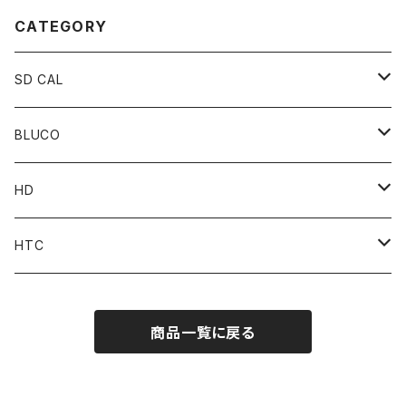
CATEGORY
SD CAL
Top
BLUCO
Pant
Tops
HD
Accessories
Pant
Parts
HTC
Accessories
Goods
Belt
商品一覧に戻る
MOONEYES x DOGTOWN x BLUCO
Key Holder