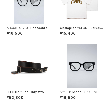
Model-CIVIC -Photochrom
Champion for SD Exclusiv
ic-
e T1011
¥16,500
¥15,400
HTC Belt End Only #25 TQ
シェード Model-SKYLINE -P
LG 1.25
hotochromic-
¥52,800
¥16,500