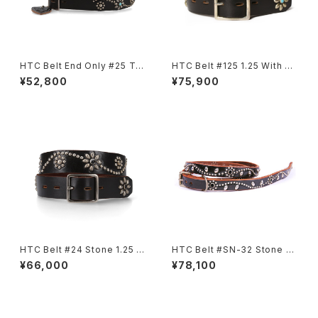
HTC Belt End Only #25 TQ
HTC Belt #125 1.25 With En
LG 1.25
d
¥52,800
¥75,900
HTC Belt #24 Stone 1.25 W
HTC Belt #SN-32 Stone 0.
ith End
75
¥66,000
¥78,100