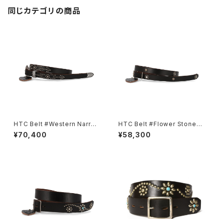
同じカテゴリの商品
HTC Belt #Western Narrow
HTC Belt #Flower Stone40
Born&Arrow Umbrella 0.75
0.75
¥70,400
¥58,300