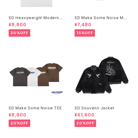
SD Heavyweight Modern T
SD Make Some Noise Mes
wist Signs Logo T
h Cap
¥8,800
¥7,480
20%OFF
15%OFF
SD Make Some Noise TEE
SD Souvenir Jacket
¥8,800
¥61,600
20%OFF
20%OFF