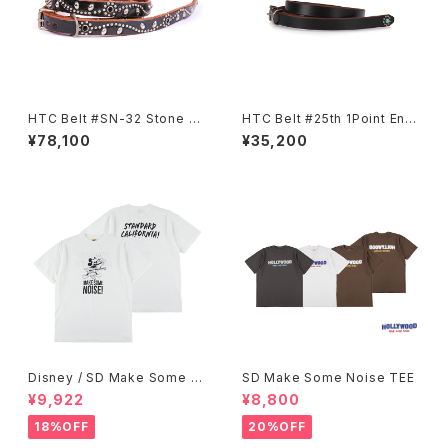
HTC Belt #SN-32 Stone 0.
HTC Belt #25th 1Point End
75
Flower Turquoise 0.75
¥78,100
¥35,200
Disney / SD Make Some N
SD Make Some Noise TEE
oise T
¥9,922
¥8,800
18%OFF
20%OFF