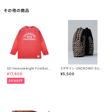
その他の商品
SD Heavyweight Football
3デザイン UNCROWD SUM
Logo LS T VW
MER MESH GLOVE
¥17,600
¥5,500
20%OFF