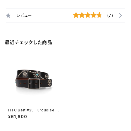
レビュー
(7)
最近チェックした商品
HTC Belt #25 Turquoise 1.
25 W/End
¥61,600