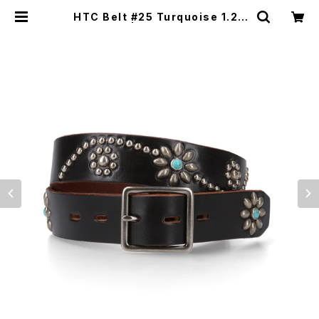
HTC Belt #25 Turquoise 1.25
W/End | Moto Awesome