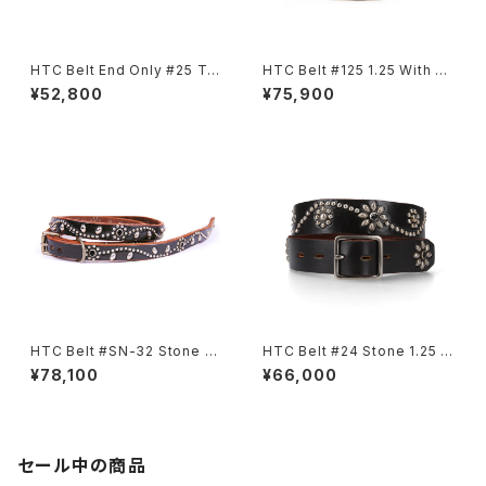
HTC Belt End Only #25 TQ
HTC Belt #125 1.25 With En
LG 1.25
d
¥52,800
¥75,900
HTC Belt #SN-32 Stone 0.
HTC Belt #24 Stone 1.25 W
75
ith End
¥78,100
¥66,000
セール中の商品