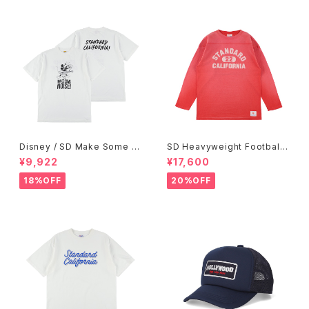
Disney / SD Make Some N
SD Heavyweight Football
oise T
Logo LS T VW
¥9,922
¥17,600
18%OFF
20%OFF