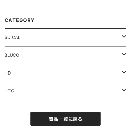
CATEGORY
SD CAL
Top
BLUCO
Pant
Tops
HD
Accessories
Pant
Parts
HTC
Accessories
Goods
Belt
商品一覧に戻る
MOONEYES x DOGTOWN x BLUCO
Key Holder