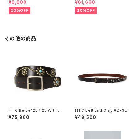
¥8,800
¥61,600
20%OFF
20%OFF
その他の商品
HTC Belt #125 1.25 With En
HTC Belt End Only #D-Styl
d
e Stone 0.75
¥75,900
¥49,500