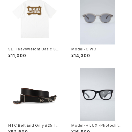
SD Heavyweight Basic Shi
Model-CIVIC
eld Logo T
¥11,000
¥14,300
HTC Belt End Only #25 TQ
Model-HILUX -Photochro
LG 1.25
mic-
¥52,800
¥16,500