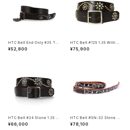
HTC Belt End Only #25 TQ
HTC Belt #125 1.25 With En
LG 1.25
d
¥52,800
¥75,900
HTC Belt #24 Stone 1.25 W
HTC Belt #SN-32 Stone 0.
ith End
75
¥66,000
¥78,100