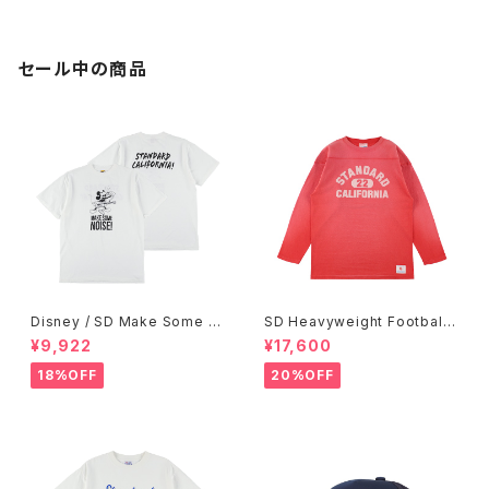
セール中の商品
Disney / SD Make Some N
SD Heavyweight Football
oise T
Logo LS T VW
¥9,922
¥17,600
18%OFF
20%OFF