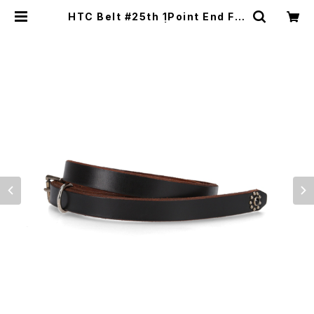
HTC Belt #25th 1Point End Flo
wer Stone 0.75 | Moto Aweso
me