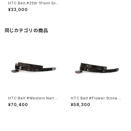
HTC Belt #25th 1Point End
Flower Stone 0.75
¥33,000
同じカテゴリの商品
HTC Belt #Western Narrow
HTC Belt #Flower Stone40
Born&Arrow Umbrella 0.75
0.75
¥70,400
¥58,300