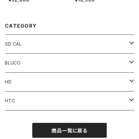
CATEGORY
SD CAL
Top
BLUCO
Pant
Tops
HD
Accessories
Pant
Parts
HTC
Accessories
Goods
Belt
商品一覧に戻る
MOONEYES x DOGTOWN x BLUCO
Key Holder