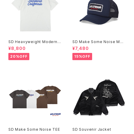
SD Heavyweight Modern T
SD Make Some Noise Mes
wist Signs Logo T
h Cap
¥8,800
¥7,480
20%OFF
15%OFF
SD Make Some Noise TEE
SD Souvenir Jacket