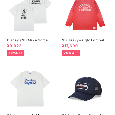
Disney / SD Make Some N
SD Heavyweight Football
oise T
Logo LS T VW
¥9,922
¥17,600
18%OFF
20%OFF