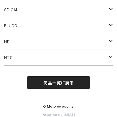
SD CAL
Top
BLUCO
Pant
Tops
HD
Accessories
Pant
Parts
HTC
Accessories
Goods
Belt
商品一覧に戻る
MOONEYES x DOGTOWN x BLUCO
Key Holder
© Moto Awesome
Powered by