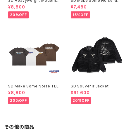
SD Heavyweight Modern T
SD Make Some Noise Mes
wist Signs Logo T
h Cap
¥8,800
¥7,480
20%OFF
15%OFF
SD Make Some Noise TEE
SD Souvenir Jacket
¥8,800
¥61,600
20%OFF
20%OFF
その他の商品