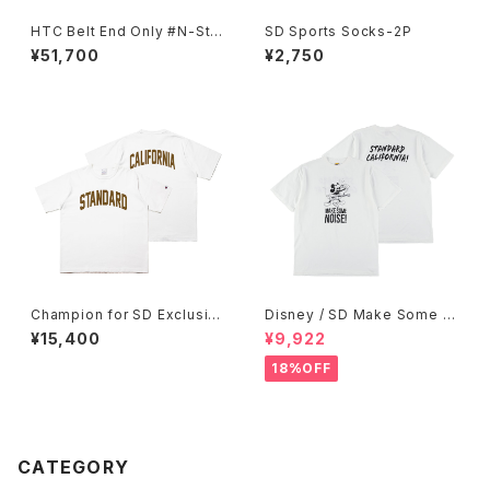
HTC Belt End Only #N-Styl
SD Sports Socks-2P
e 0.75
¥51,700
¥2,750
Champion for SD Exclusiv
Disney / SD Make Some N
e T1011
oise T
¥15,400
¥9,922
18%OFF
CATEGORY