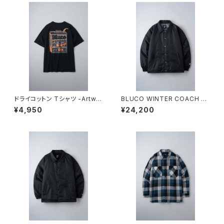
ドライコットン Tシャツ -Artwor
BLUCO WINTER COACH JA
k by JACK-O’ ART WORKS
CKET BLACK
¥4,950
¥24,200
-