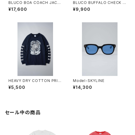
BLUCO BOA COACH JACK
BLUCO BUFFALO CHECK F
ET BLACK
LANNEL SHIRT
¥17,600
¥9,900
HEAVY DRY COTTON PRIN
Model-SKYLINE
T L/S TEE -Artwork by 遊
¥5,500
¥14,300
鷹-
セール中の商品