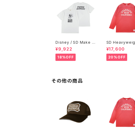
Disney / SD Make S
SD Heavyweig
ome Noise T
otball Logo L
¥9,922
¥17,600
W
18%OFF
20%OFF
その他の商品