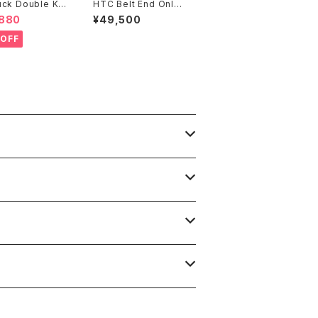
uck Double Kn
HTC Belt End Only
inter Pants V
#D-Style Stone 0.7
,880
¥49,500
5
OFF