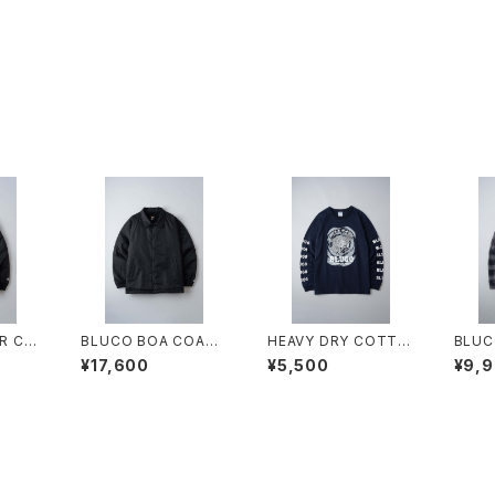
R CO
BLUCO BOA COACH
HEAVY DRY COTTO
BLUC
BLAC
JACKET BLACK
N PRINT L/S TEE -A
CK F
¥17,600
¥5,500
¥9,
rtwork by 遊鷹-