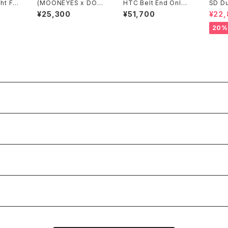
ht Fo
(MOONEYES x DOG
HTC Belt End Only
SD D
S T V
TOWN x BLUCO) コ
#N-Style 0.75
ee Pa
¥25,300
¥51,700
¥22
ーチジャケット
W
20%