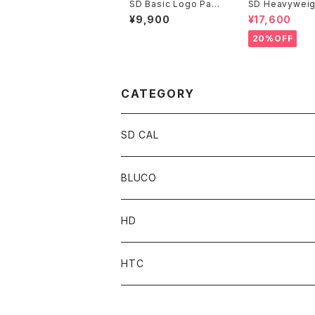
SD Basic Logo Patc
SD Heavyweig
h Mesh Cap
otball Logo L
¥9,900
¥17,600
W
20%OFF
CATEGORY
SD CAL
Top
BLUCO
Pant
Tops
HD
Accessories
Pant
Parts
HTC
Accessories
Goods
Belt