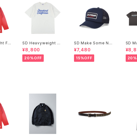
ht Fo
SD Heavyweight M
SD Make Some Noi
SD M
S T V
odern Twist Signs L
se Mesh Cap
se T
¥8,800
¥7,480
¥8,
ogo T
20%OFF
15%OFF
20%