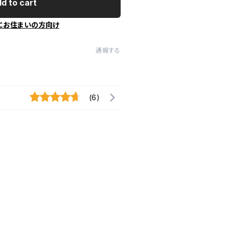
d to cart
にお住まいの方向け
通報する
(6)