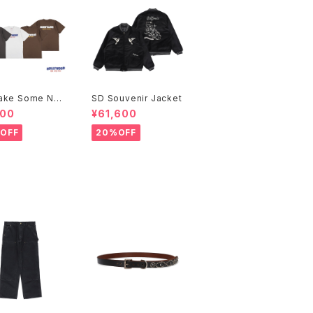
ake Some Noi
SD Souvenir Jacket
EE
800
¥61,600
OFF
20%OFF