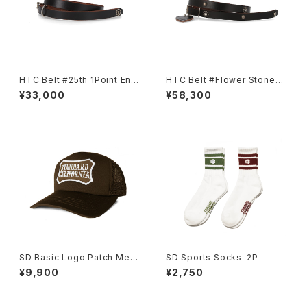
HTC Belt #25th 1Point End
HTC Belt #Flower Stone40
Flower Stone 0.75
0.75
¥33,000
¥58,300
SD Basic Logo Patch Mesh
SD Sports Socks-2P
Cap
¥9,900
¥2,750