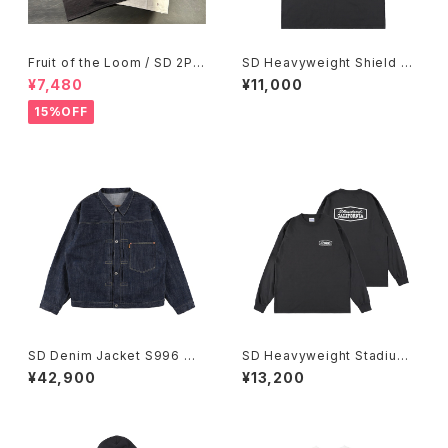
Fruit of the Loom / SD 2Pa
SD Heavyweight Shield Lo
ck T/Awesome ２カラーオリ
go Pocket T
¥7,480
¥11,000
ジナルパック
15%OFF
SD Denim Jacket S996 W
SD Heavyweight Stadium
W II OW
Logo LS T
¥42,900
¥13,200