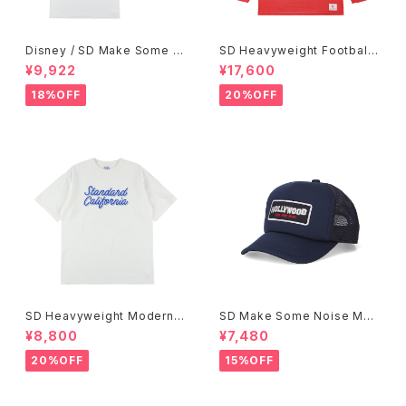
Disney / SD Make Some N
SD Heavyweight Football
oise T
Logo LS T VW
¥9,922
¥17,600
18%OFF
20%OFF
SD Heavyweight Modern T
SD Make Some Noise Mes
wist Signs Logo T
h Cap
¥8,800
¥7,480
20%OFF
15%OFF