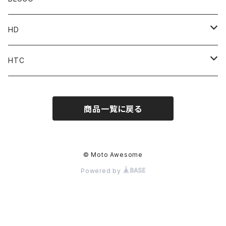
Pant
Tops
HD
Accessories
Pant
Parts
HTC
Accessories
Goods
Belt
商品一覧に戻る
MOONEYES x DOGTOWN x BLUCO
Key Holder
© Moto Awesome
Powered by