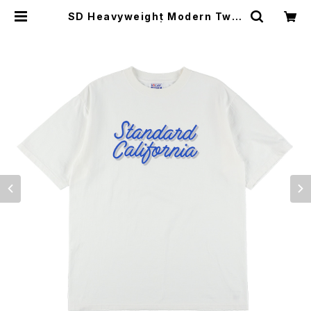
SD Heavyweight Modern Twis
t Signs Logo T | Moto Aweso
me