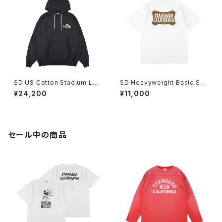
SD US Cotton Stadium Log
SD Heavyweight Basic Shi
o Hood Sweat
eld Logo T
¥24,200
¥11,000
セール中の商品