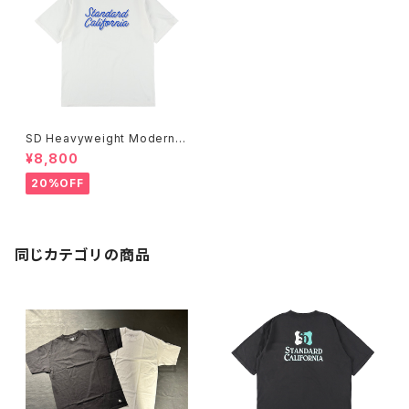
SD Heavyweight Modern T
wist Signs Logo T
¥8,800
20%OFF
同じカテゴリの商品