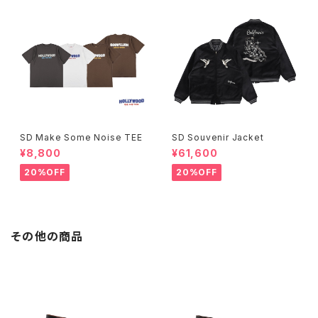
SD Make Some Noise TEE
SD Souvenir Jacket
¥8,800
¥61,600
20%OFF
20%OFF
その他の商品