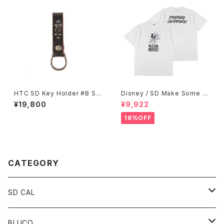
HTC SD Key Holder #B Sto
Disney / SD Make Some N
ne
oise T
¥19,800
¥9,922
18%OFF
CATEGORY
SD CAL
Top
BLUCO