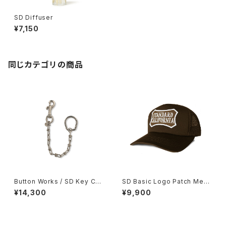
SD Diffuser
¥7,150
同じカテゴリの商品
Button Works / SD Key Cha
SD Basic Logo Patch Mesh
in
Cap
¥14,300
¥9,900