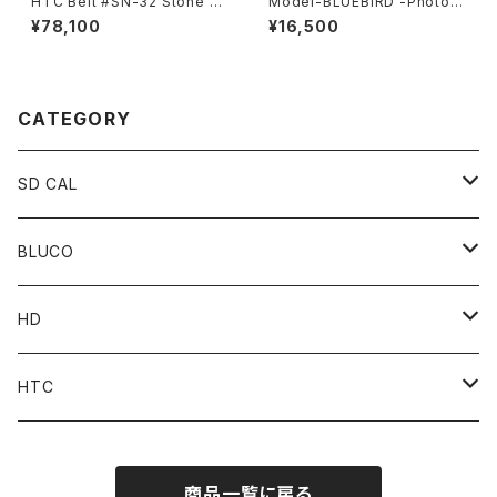
HTC Belt #SN-32 Stone 0.
Model-BLUEBIRD -Photoc
75
hromic-
¥78,100
¥16,500
CATEGORY
SD CAL
Top
BLUCO
Pant
Tops
HD
Accessories
Pant
Parts
HTC
Accessories
Goods
Belt
商品一覧に戻る