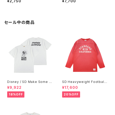
¥2,750
¥7,700
セール中の商品
Disney / SD Make Some N
SD Heavyweight Football
oise T
Logo LS T VW
¥9,922
¥17,600
18%OFF
20%OFF