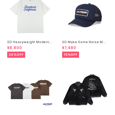
SD Heavyweight Modern T
SD Make Some Noise Mes
wist Signs Logo T
h Cap
¥8,800
¥7,480
20%OFF
15%OFF