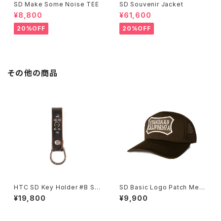
SD Make Some Noise TEE
SD Souvenir Jacket
¥8,800
¥61,600
20%OFF
20%OFF
その他の商品
HTC SD Key Holder #B Sto
SD Basic Logo Patch Mesh
ne
Cap
¥19,800
¥9,900