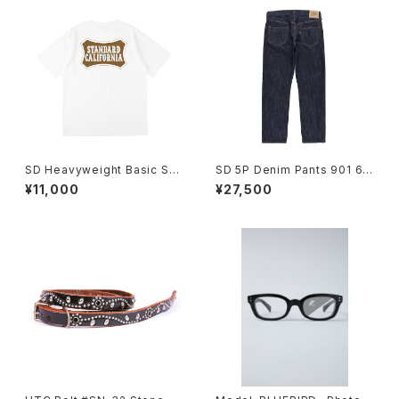
SD Heavyweight Basic Shi
SD 5P Denim Pants 901 66
eld Logo T
OW
¥11,000
¥27,500