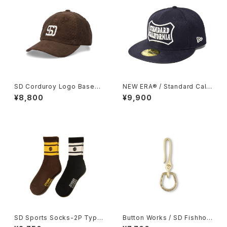
SD Corduroy Logo Baseba
NEW ERA® / Standard Calif
ll Cap
ornia 59Fifty Logo Cap
¥8,800
¥9,900
SD Sports Socks-2P Type
Button Works / SD Fishhoo
-2
k Shackle Key