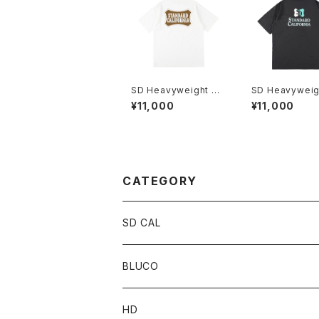
SD Heavyweight Ba
SD Heavyweig
sic Shield Logo T
ield Logo Poc
¥11,000
¥11,000
CATEGORY
SD CAL
Top
BLUCO
Pant
Tops
HD