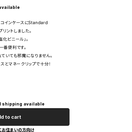
available
N」コインケースにStandard
をプリントしました。
塩化ビニール」。
一番便利です。
れていても邪魔になりません。
ースとマネークリップで十分！
l shipping available
d to cart
にお住まいの方向け