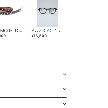
elt #SN-32 St
Model-CIVIC -Phot
.75
ochromic-
100
¥16,500