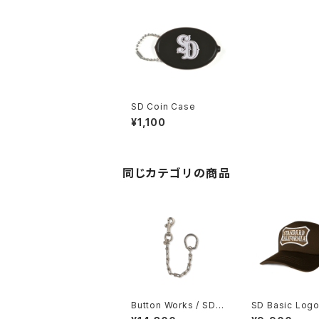
SD Coin Case
¥1,100
同じカテゴリの商品
Button Works / SD K
SD Basic Logo
ey Chain
h Mesh Cap