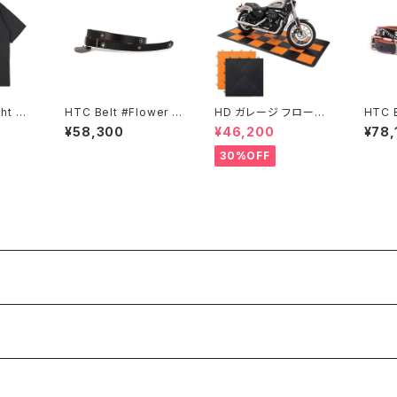
ht Sh
HTC Belt #Flower S
HD ガレージ フローリ
HTC B
ket T
tone40 0.75
ング キット
one 0
¥58,300
¥46,200
¥78,
30%OFF