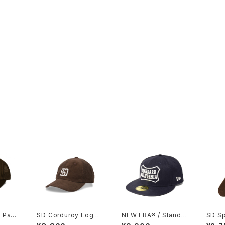
 Patc
SD Corduroy Logo
NEW ERA® / Standar
SD Sp
Baseball Cap
d California 59Fifty
P Ty