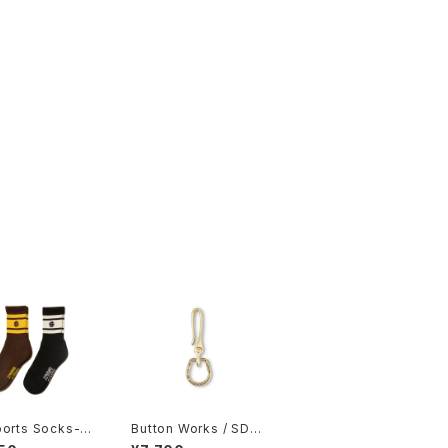
orts Socks-2
Button Works / SD F
pe-2
ishhook Shackle Ke