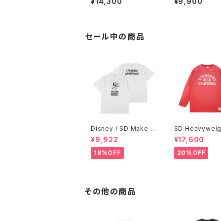
¥14,300
¥9,900
セール中の商品
Disney / SD Make S
SD Heavyweig
ome Noise T
otball Logo L
¥9,922
¥17,600
W
18%OFF
20%OFF
その他の商品