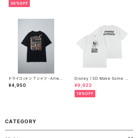
30%OFF
ドライコットン Tシャツ -Artwor
Disney / SD Make Some N
k by JACK-O’ ART WORKS
oise T
¥4,950
¥9,922
-
18%OFF
CATEGORY