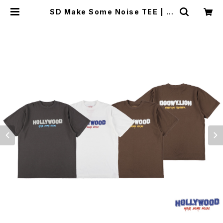
SD Make Some Noise TEE | M
oto Awesome