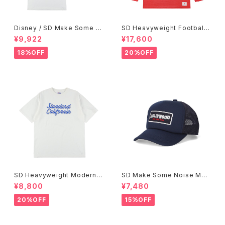
Disney / SD Make Some N
SD Heavyweight Football
oise T
Logo LS T VW
¥9,922
¥17,600
18%OFF
20%OFF
SD Heavyweight Modern T
SD Make Some Noise Mes
wist Signs Logo T
h Cap
¥8,800
¥7,480
20%OFF
15%OFF