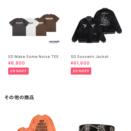
SD Make Some Noise TEE
SD Souvenir Jacket
¥8,800
¥61,600
20%OFF
20%OFF
その他の商品