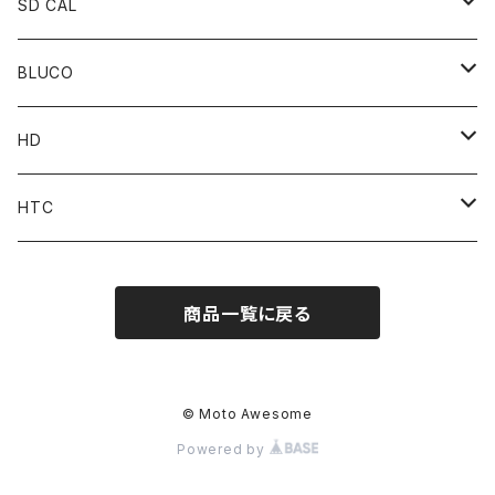
SD CAL
Top
BLUCO
Pant
Tops
HD
Accessories
Pant
Parts
HTC
Accessories
Goods
Belt
商品一覧に戻る
MOONEYES x DOGTOWN x BLUCO
Key Holder
© Moto Awesome
Powered by