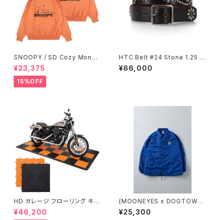
SNOOPY / SD Cozy Monda
HTC Belt #24 Stone 1.25 W
y Crew Sweat
ith End
¥23,375
¥66,000
15%OFF
HD ガレージ フローリング キッ
(MOONEYES x DOGTOWN
ト
x BLUCO) BLUE コーチジャケ
¥46,200
¥25,300
ット