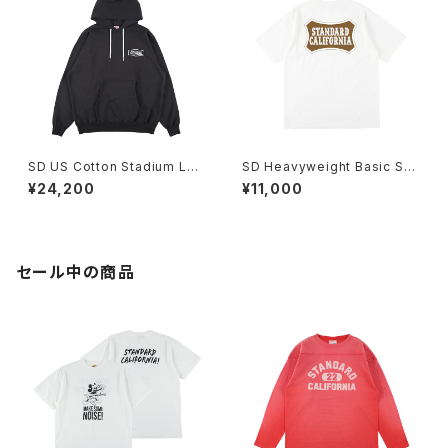
SD US Cotton Stadium Log
SD Heavyweight Basic Shi
o Hood Sweat
eld Logo T
¥24,200
¥11,000
セール中の商品