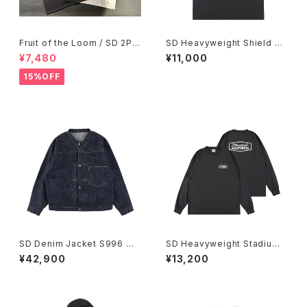
Fruit of the Loom / SD 2Pa
SD Heavyweight Shield Lo
ck T/Awesome ２カラーオリ
go Pocket T
¥7,480
¥11,000
ジナルパック
15%OFF
SD Denim Jacket S996 W
SD Heavyweight Stadium
W II OW
Logo LS T
¥42,900
¥13,200