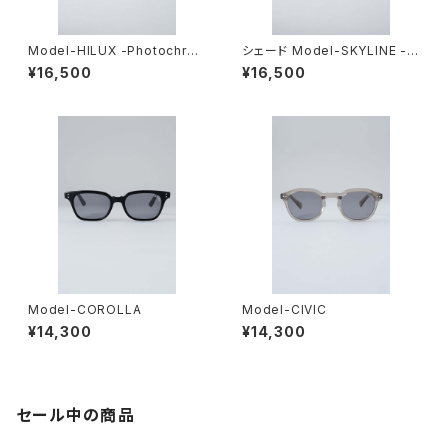
Model-HILUX -Photochro
シェード Model-SKYLINE -P
mic-
hotochromic-
¥16,500
¥16,500
Model-COROLLA
Model-CIVIC
¥14,300
¥14,300
セール中の商品