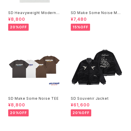
SD Heavyweight Modern T
SD Make Some Noise Mes
wist Signs Logo T
h Cap
¥8,800
¥7,480
20%OFF
15%OFF
SD Make Some Noise TEE
SD Souvenir Jacket
¥8,800
¥61,600
20%OFF
20%OFF