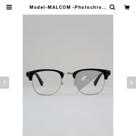
Model-MALCOM -Photochrom
ic- (BALLISTICS×UNCROWD) |
Moto Awesome