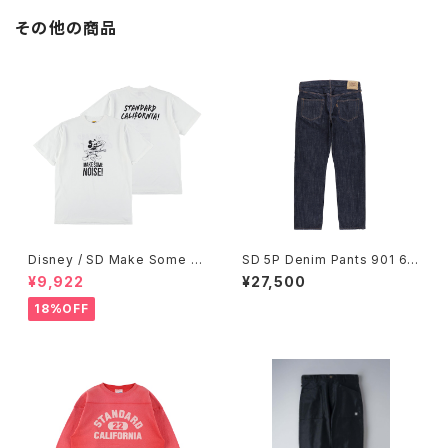
その他の商品
Disney / SD Make Some N
SD 5P Denim Pants 901 66
oise T
OW
¥9,922
¥27,500
18%OFF