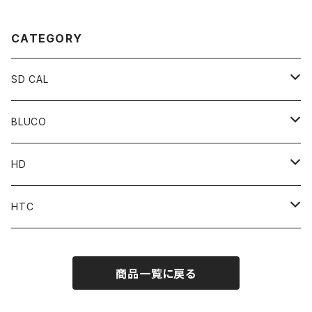
CATEGORY
SD CAL
Top
BLUCO
Pant
Tops
HD
Accessories
Pant
Parts
HTC
Accessories
Goods
Belt
商品一覧に戻る
MOONEYES x DOGTOWN x BLUCO
Key Holder