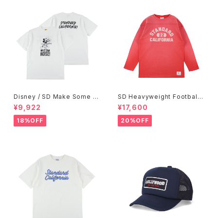
Disney / SD Make Some N
SD Heavyweight Football
oise T
Logo LS T VW
¥9,922
¥17,600
18%OFF
20%OFF