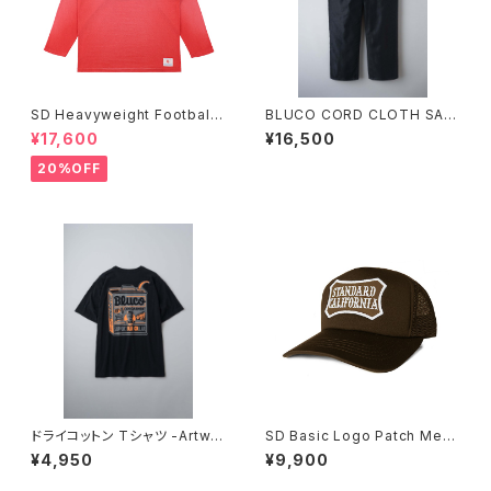
SD Heavyweight Football
BLUCO CORD CLOTH SAIL
Logo LS T VW
OR WORK PANTS
¥17,600
¥16,500
20%OFF
ドライコットン Tシャツ -Artwor
SD Basic Logo Patch Mesh
k by JACK-O’ ART WORKS
Cap
¥4,950
¥9,900
-