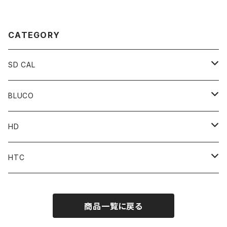
CATEGORY
SD CAL
Top
BLUCO
Pant
Tops
HD
Accessories
Pant
Parts
HTC
Accessories
Goods
Belt
商品一覧に戻る
MOONEYES x DOGTOWN x BLUCO
Key Holder