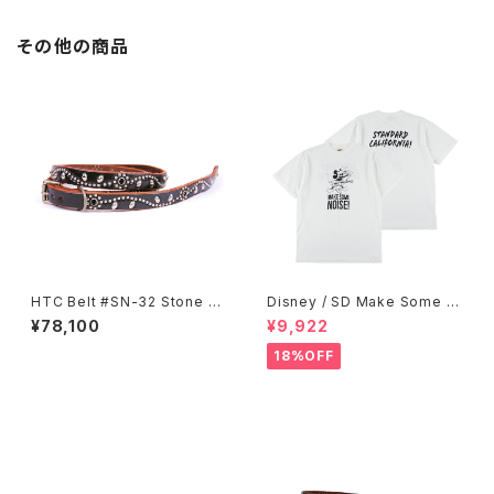
その他の商品
HTC Belt #SN-32 Stone 0.
Disney / SD Make Some N
75
oise T
¥78,100
¥9,922
18%OFF