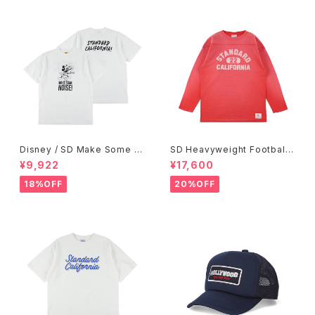
Disney / SD Make Some N
SD Heavyweight Football
oise T
Logo LS T VW
¥9,922
¥17,600
18%OFF
20%OFF