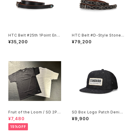
HTC Belt #25th 1Point End
HTC Belt #D-Style Stone
Flower Turquoise 0.75
0.75
¥35,200
¥79,200
Fruit of the Loom / SD 2Pa
SD Box Logo Patch Denim
ck T/Awesome ２カラーオリ
Mesh Cap
¥7,480
¥9,900
ジナルパック
15%OFF