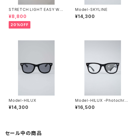
STRETCH LIGHT EASY WO
Model-SKYLINE
RK SHORTS
¥8,800
¥14,300
20%OFF
Model-HILUX
Model-HILUX -Photochro
mic-
¥14,300
¥16,500
セール中の商品