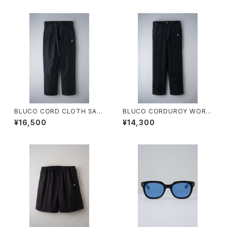
BLUCO CORD CLOTH SAIL
BLUCO CORDUROY WORK
OR WORK PANTS
PANTS
¥16,500
¥14,300