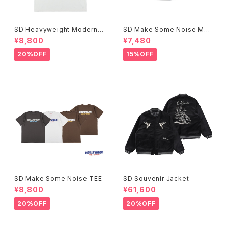
SD Heavyweight Modern T
SD Make Some Noise Mes
wist Signs Logo T
h Cap
¥8,800
¥7,480
20%OFF
15%OFF
SD Make Some Noise TEE
SD Souvenir Jacket
¥8,800
¥61,600
20%OFF
20%OFF