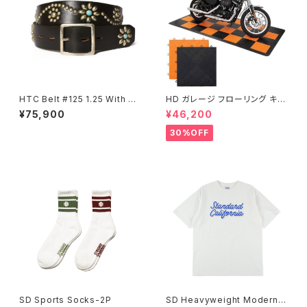
HTC Belt #125 1.25 With En
HD ガレージ フローリング キッ
d
ト
¥75,900
¥46,200
30%OFF
SD Sports Socks-2P
SD Heavyweight Modern T