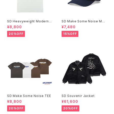
SD Heavyweight Modern T
SD Make Some Noise Mes
wist Signs Logo T
h Cap
¥8,800
¥7,480
20%OFF
15%OFF
SD Make Some Noise TEE
SD Souvenir Jacket
¥8,800
¥61,600
20%OFF
20%OFF