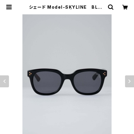
シェード Model-SKYLINE BLAC
K-DARK SMOKE | Moto Aweso
me