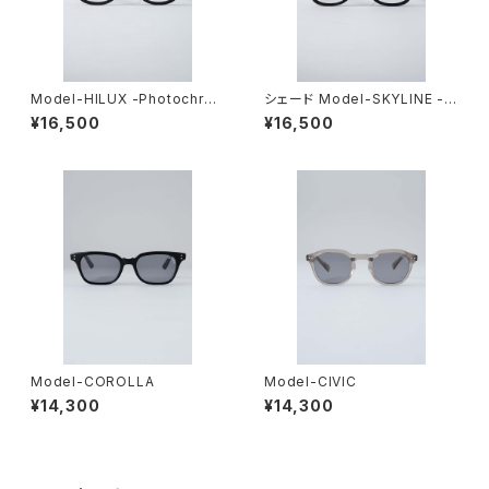
Model-HILUX -Photochro
シェード Model-SKYLINE -P
mic-
hotochromic-
¥16,500
¥16,500
Model-COROLLA
Model-CIVIC
¥14,300
¥14,300