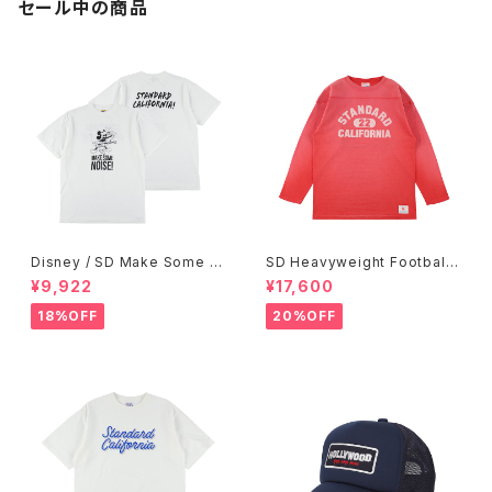
セール中の商品
Disney / SD Make Some N
SD Heavyweight Football
oise T
Logo LS T VW
¥9,922
¥17,600
18%OFF
20%OFF