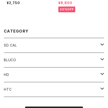
wist Signs Logo T
¥2,750
¥8,800
20%OFF
CATEGORY
SD CAL
Top
BLUCO
Pant
Tops
HD
Accessories
Pant
Parts
HTC
Accessories
Goods
Belt